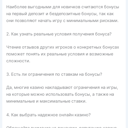
Наиболее выгодными для новичков считаются бонусы
на первый депозит и бездепозитные бонусы, так как
они позволяют начать игру с минимальными рисками.
2. Как узнать реальные условия получения бонуса?
Чтение отзывов других игроков о конкретных бонусах
поможет понять их реальные условия и возможные
сложности.
3. Есть ли ограничения по ставкам на бонусы?
Да, многие казино накладывают ограничения на игры,
на которые можно использовать бонусы, а также на
минимальные и максимальные ставки.
4. Как выбрать надежное онлайн казино?
Обращайте внимание на лицензии, репутацию казино,