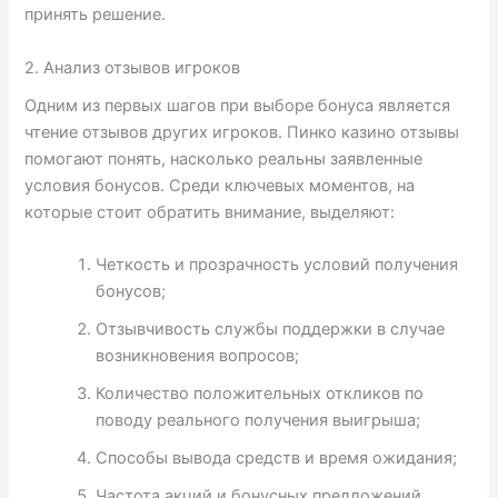
принять решение.
2. Анализ отзывов игроков
Одним из первых шагов при выборе бонуса является
чтение отзывов других игроков. Пинко казино отзывы
помогают понять, насколько реальны заявленные
условия бонусов. Среди ключевых моментов, на
которые стоит обратить внимание, выделяют:
Четкость и прозрачность условий получения
бонусов;
Отзывчивость службы поддержки в случае
возникновения вопросов;
Количество положительных откликов по
поводу реального получения выигрыша;
Способы вывода средств и время ожидания;
Частота акций и бонусных предложений.