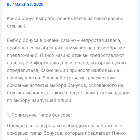
By
/
March 23, 2026
Какой бонус выбрать, основываясь на пинко казино
отзывы?
Выбор бонуса в онлайн казино – непростая задача,
особенно если обращать внимание на разнообразие
предложений. Пинко казино отзывы предоставляют
полезную информацию для игроков, которым нужно
определиться, какие акции приносят наибольшие
преимущества. В данной статье мы рассмотрим
основные аспекты выбора бонусов, основанного на
отзывах игроков, а также предоставим рекомендации
по выбору наилучшей опции.
1. Понимание типов бонусов
Прежде всего, игрокам необходимо разобраться в
основных типах бонусов, которые предлагает Пинко