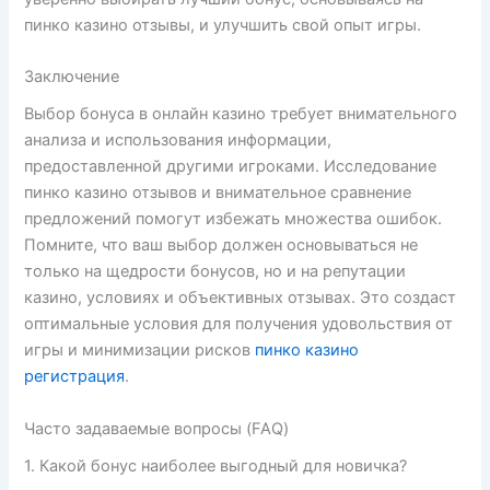
пинко казино отзывы, и улучшить свой опыт игры.
Заключение
Выбор бонуса в онлайн казино требует внимательного
анализа и использования информации,
предоставленной другими игроками. Исследование
пинко казино отзывов и внимательное сравнение
предложений помогут избежать множества ошибок.
Помните, что ваш выбор должен основываться не
только на щедрости бонусов, но и на репутации
казино, условиях и объективных отзывах. Это создаст
оптимальные условия для получения удовольствия от
игры и минимизации рисков
пинко казино
регистрация
.
Часто задаваемые вопросы (FAQ)
1. Какой бонус наиболее выгодный для новичка?