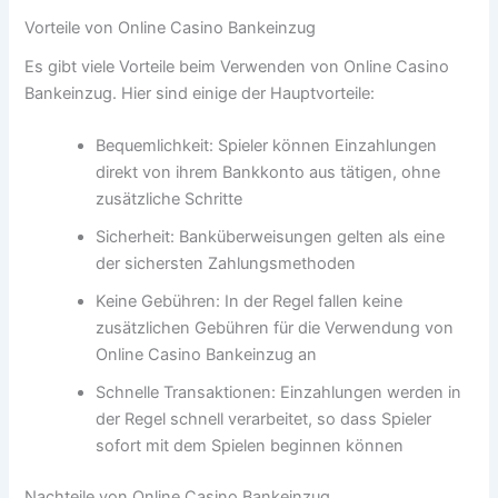
Vorteile von Online Casino Bankeinzug
Es gibt viele Vorteile beim Verwenden von Online Casino
Bankeinzug. Hier sind einige der Hauptvorteile:
Bequemlichkeit: Spieler können Einzahlungen
direkt von ihrem Bankkonto aus tätigen, ohne
zusätzliche Schritte
Sicherheit: Banküberweisungen gelten als eine
der sichersten Zahlungsmethoden
Keine Gebühren: In der Regel fallen keine
zusätzlichen Gebühren für die Verwendung von
Online Casino Bankeinzug an
Schnelle Transaktionen: Einzahlungen werden in
der Regel schnell verarbeitet, so dass Spieler
sofort mit dem Spielen beginnen können
Nachteile von Online Casino Bankeinzug