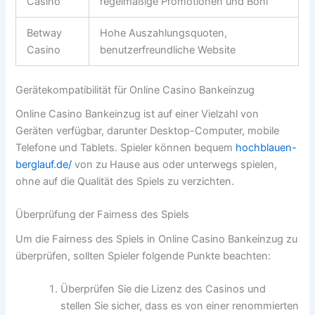
Casino
regelmäßige Promotionen und Boni
Betway
Hohe Auszahlungsquoten,
Casino
benutzerfreundliche Website
Gerätekompatibilität für Online Casino Bankeinzug
Online Casino Bankeinzug ist auf einer Vielzahl von
Geräten verfügbar, darunter Desktop-Computer, mobile
Telefone und Tablets. Spieler können bequem
hochblauen-
berglauf.de/
von zu Hause aus oder unterwegs spielen,
ohne auf die Qualität des Spiels zu verzichten.
Überprüfung der Fairness des Spiels
Um die Fairness des Spiels in Online Casino Bankeinzug zu
überprüfen, sollten Spieler folgende Punkte beachten:
Überprüfen Sie die Lizenz des Casinos und
stellen Sie sicher, dass es von einer renommierten