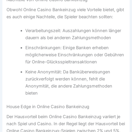
Obwohl Online Casino Bankeinzug viele Vorteile bietet, gibt
es auch einige Nachteile, die Spieler beachten sollten:
Verarbeitungszeit: Auszahlungen können länger
dauern als bei anderen Zahlungsmethoden
Einschränkungen: Einige Banken erheben
möglicherweise Einschränkungen oder Gebühren
für Online-Glücksspieltransaktionen
Keine Anonymität: Da Banküberweisungen
zurückverfolgt werden können, fehlt die
Anonymität, die andere Zahlungsmethoden
bieten
House Edge in Online Casino Bankeinzug
Der Hausvorteil beim Online Casino Bankeinzug variiert je
nach Spiel und Casino. In der Regel liegt der Hausvorteil bei
Online Casino Bankeinzug-Spielen zwischen 2% und 5%,