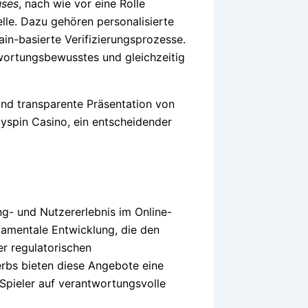
uses
, nach wie vor eine Rolle
lle. Dazu gehören personalisierte
n-basierte Verifizierungsprozesse.
wortungsbewusstes und gleichzeitig
und transparente Präsentation von
yspin Casino, ein entscheidender
g- und Nutzererlebnis im Online-
ndamentale Entwicklung, die den
r regulatorischen
bs bieten diese Angebote eine
Spieler auf verantwortungsvolle