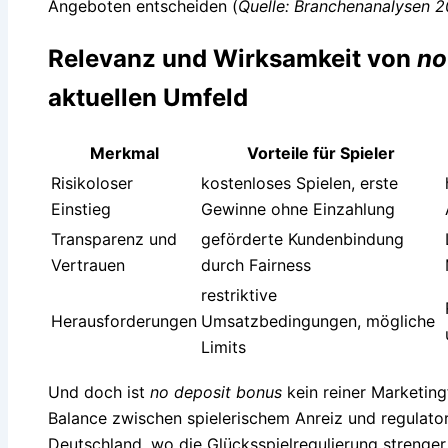
Angeboten entscheiden (
Quelle: Branchenanalysen 
Relevanz und Wirksamkeit von
no
aktuellen Umfeld
Merkmal
Vorteile für Spieler
Risikoloser
kostenloses Spielen, erste
Einstieg
Gewinne ohne Einzahlung
Transparenz und
geförderte Kundenbindung
Vertrauen
durch Fairness
restriktive
Herausforderungen
Umsatzbedingungen, mögliche
Limits
Und doch ist
no deposit bonus
kein reiner Marketingf
Balance zwischen spielerischem Anreiz und regulato
Deutschland, wo die Glücksspielregulierung strenger 