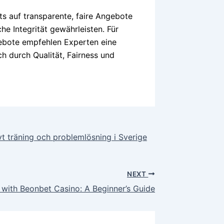
ets auf transparente, faire Angebote
e Integrität gewährleisten. Für
gebote empfehlen Experten eine
ch durch Qualität, Fairness und
vt träning och problemlösning i Sverige
NEXT
 with Beonbet Casino: A Beginner’s Guide