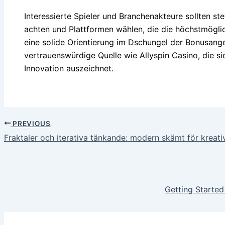
Interessierte Spieler und Branchenakteure sollten st
achten und Plattformen wählen, die die höchstmöglich
eine solide Orientierung im Dschungel der Bonusan
vertrauenswürdige Quelle wie Allyspin Casino, die si
Innovation auszeichnet.
PREVIOUS
Fraktaler och iterativa tänkande: modern skämt för kreati
Getting Started