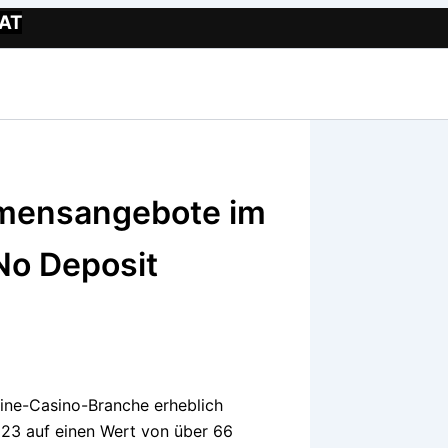
Website
AT
mmensangebote im
No Deposit
line-Casino-Branche erheblich
023 auf einen Wert von über
66