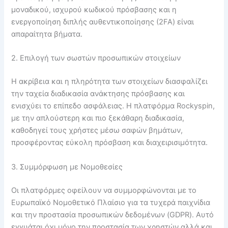
μοναδικού, ισχυρού κωδικού πρόσβασης και η
ενεργοποίηση διπλής αυθεντικοποίησης (2FA) είναι
απαραίτητα βήματα.
2. Επιλογή των σωστών προσωπικών στοιχείων
Η ακρίβεια και η πληρότητα των στοιχείων διασφαλίζει
την ταχεία διαδικασία ανάκτησης πρόσβασης και
ενισχύει το επίπεδο ασφάλειας. Η πλατφόρμα Rockyspin,
με την απλούστερη και πιο ξεκάθαρη διαδικασία,
καθοδηγεί τους χρήστες μέσω σαφών βημάτων,
προσφέροντας εύκολη πρόσβαση και διαχειρισιμότητα.
3. Συμμόρφωση με Νομοθεσίες
Οι πλατφόρμες οφείλουν να συμμορφώνονται με το
Ευρωπαϊκό Νομοθετικό Πλαίσιο για τα τυχερά παιχνίδια
και την προστασία προσωπικών δεδομένων (GDPR). Αυτό
εγγυάται όχι μόνο την προστασία των χρηστών αλλά και