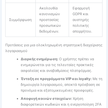
Ακολουθία
Εφαρμογή
κανονισμών
GDPR και
Συμμόρφωση
προστασίας
αυστηρής
προσωπικών
πολιτικής
δεδομένων.
απορρήτου.
Προτάσεις για μια ολοκληρωμένη στρατηγική διαχείρισης
λογαριασμού
Διαρκής ενημέρωση:
Ο χρήστης πρέπει να
ενημερώνεται για τις τελευταίες πρακτικές
ασφαλείας και αναβαθμίσεις πλατφόρμας.
Ένταξη σε προγράμματα VIP και loyalty:
Με τη
δημιουργία λογαριασμού, αποκτά πρόσβαση σε
προνόμια και εξατομικευμένες προσφορές.
Αποφυγή κοινών στοιχείων:
Χρήση
διαφορετικών κωδικών και η ενεργοποίηση 2FA