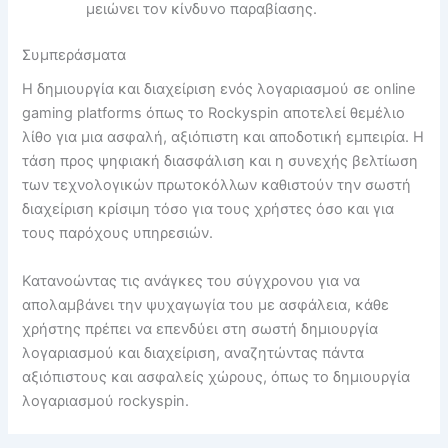
μειώνει τον κίνδυνο παραβίασης.
Συμπεράσματα
Η δημιουργία και διαχείριση ενός λογαριασμού σε online
gaming platforms όπως το Rockyspin αποτελεί θεμέλιο
λίθο για μια ασφαλή, αξιόπιστη και αποδοτική εμπειρία. Η
τάση προς ψηφιακή διασφάλιση και η συνεχής βελτίωση
των τεχνολογικών πρωτοκόλλων καθιστούν την σωστή
διαχείριση κρίσιμη τόσο για τους χρήστες όσο και για
τους παρόχους υπηρεσιών.
Κατανοώντας τις ανάγκες του σύγχρονου για να
απολαμβάνει την ψυχαγωγία του με ασφάλεια, κάθε
χρήστης πρέπει να επενδύει στη σωστή δημιουργία
λογαριασμού και διαχείριση, αναζητώντας πάντα
αξιόπιστους και ασφαλείς χώρους, όπως το δημιουργία
λογαριασμού rockyspin.